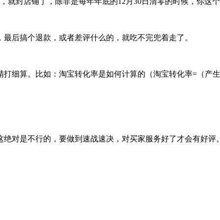
了，就封店铺了，除非是每年年底的12月30日清零的时候，你这
，最后搞个退款，或者差评什么的，就吃不完兜着走了。
细算。比如：淘宝转化率是如何计算的（淘宝转化率=（产生购买行
这绝对是不行的，要做到速战速决，对买家服务好了才会有好评