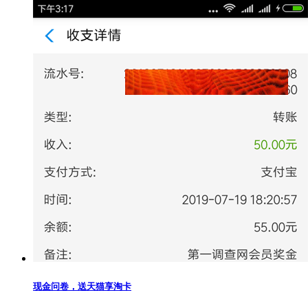
现金问卷，送天猫享淘卡