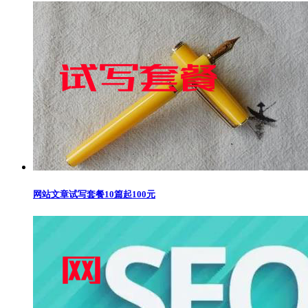
网站文章试写套餐10篇起100元