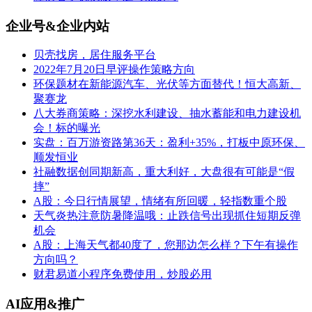
企业号&企业内站
贝壳找房，居住服务平台
2022年7月20日早评操作策略方向
环保题材在新能源汽车、光伏等方面替代！恒大高新、
聚赛龙
八大券商策略：深挖水利建设、抽水蓄能和电力建设机
会！标的曝光
实盘：百万游资路第36天：盈利+35%，打板中原环保、
顺发恒业
社融数据创同期新高，重大利好，大盘很有可能是“假
摔”
A股：今日行情展望，情绪有所回暖，轻指数重个股
天气炎热注意防暑降温哦：止跌信号出现抓住短期反弹
机会
A股：上海天气都40度了，您那边怎么样？下午有操作
方向吗？
财君易道小程序免费使用，炒股必用
AI应用&推广