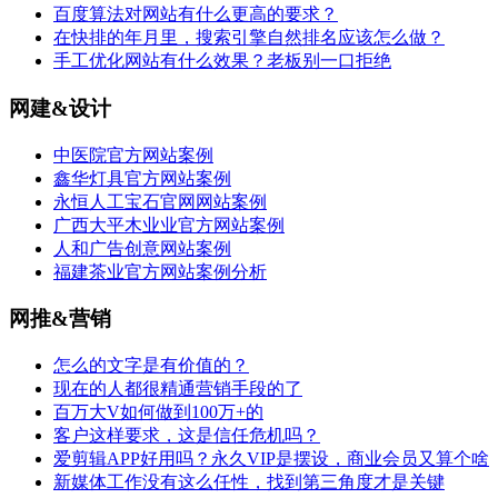
百度算法对网站有什么更高的要求？
在快排的年月里，搜索引擎自然排名应该怎么做？
手工优化网站有什么效果？老板别一口拒绝
网建&设计
中医院官方网站案例
鑫华灯具官方网站案例
永恒人工宝石官网网站案例
广西大平木业业官方网站案例
人和广告创意网站案例
福建茶业官方网站案例分析
网推&营销
怎么的文字是有价值的？
现在的人都很精通营销手段的了
百万大V如何做到100万+的
客户这样要求，这是信任危机吗？
爱剪辑APP好用吗？永久VIP是摆设，商业会员又算个啥
新媒体工作没有这么任性，找到第三角度才是关键