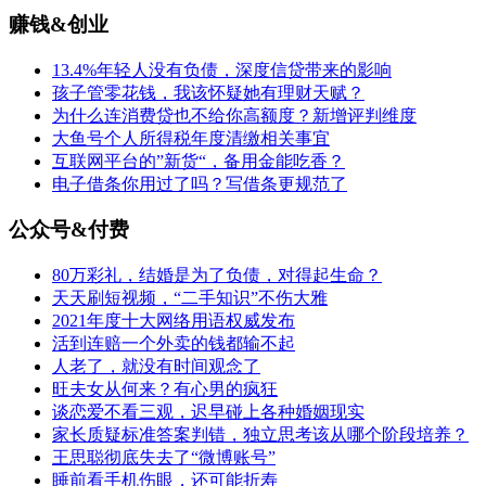
赚钱&创业
13.4%年轻人没有负债，深度信贷带来的影响
孩子管零花钱，我该怀疑她有理财天赋？
为什么连消费贷也不给你高额度？新增评判维度
大鱼号个人所得税年度清缴相关事宜
互联网平台的”新货“，备用金能吃香？
电子借条你用过了吗？写借条更规范了
公众号&付费
80万彩礼，结婚是为了负债，对得起生命？
天天刷短视频，“二手知识”不伤大雅
2021年度十大网络用语权威发布
活到连赔一个外卖的钱都输不起
人老了，就没有时间观念了
旺夫女从何来？有心男的疯狂
谈恋爱不看三观，迟早碰上各种婚姻现实
家长质疑标准答案判错，独立思考该从哪个阶段培养？
王思聪彻底失去了“微博账号”
睡前看手机伤眼，还可能折寿