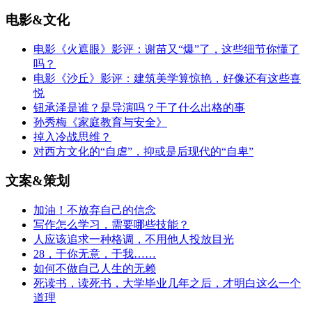
电影&文化
电影《火遮眼》影评：谢苗又“爆”了，这些细节你懂了
吗？
电影《沙丘》影评：建筑美学算惊艳，好像还有这些喜
悦
钮承泽是谁？是导演吗？干了什么出格的事
孙秀梅《家庭教育与安全》
掉入冷战思维？
对西方文化的“自虐”，抑或是后现代的“自卑”
文案&策划
加油！不放弃自己的信念
写作怎么学习，需要哪些技能？
人应该追求一种格调，不用他人投放目光
28，于你无意，于我……
如何不做自己人生的无赖
死读书，读死书，大学毕业几年之后，才明白这么一个
道理