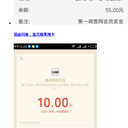
现金问卷，送天猫享淘卡