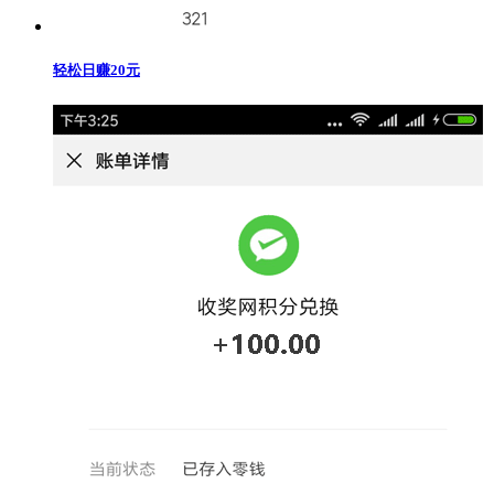
轻松日赚20元