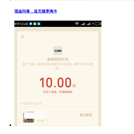
现金问卷，送天猫享淘卡