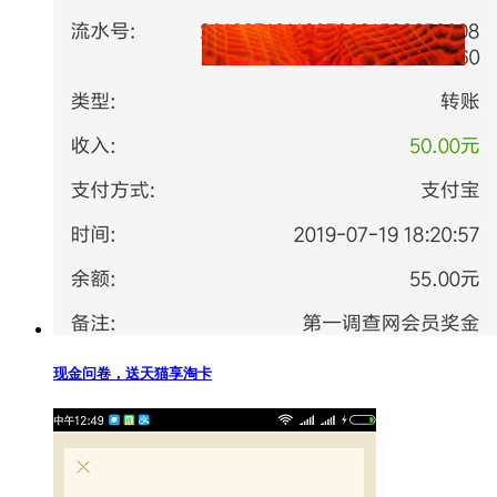
现金问卷，送天猫享淘卡