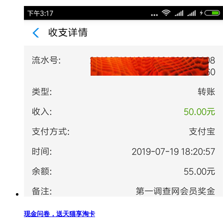
现金问卷，送天猫享淘卡