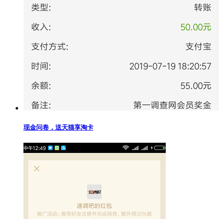
现金问卷，送天猫享淘卡