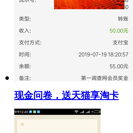
现金问卷，送天猫享淘卡