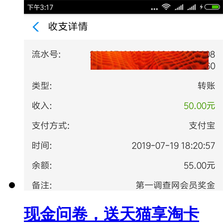
现金问卷，送天猫享淘卡