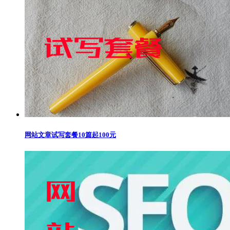
网站文章试写套餐10篇起100元