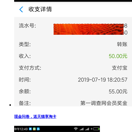
现金问卷，送天猫享淘卡