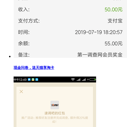
现金问卷，送天猫享淘卡