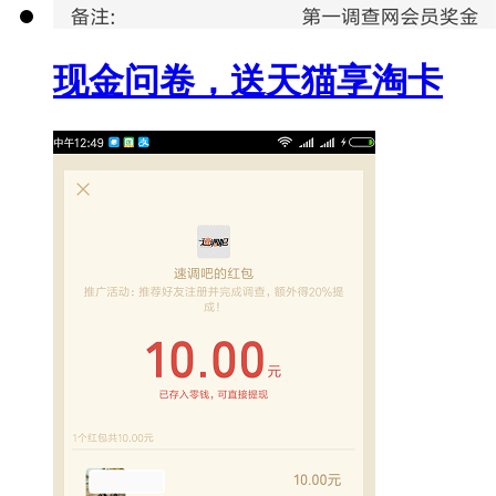
现金问卷，送天猫享淘卡