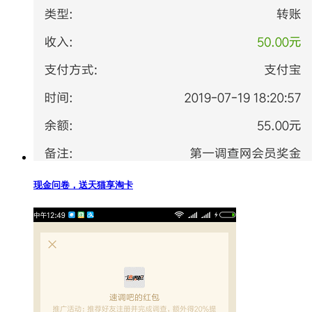
现金问卷，送天猫享淘卡