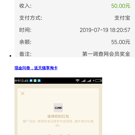
现金问卷，送天猫享淘卡