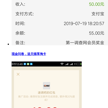
现金问卷，送天猫享淘卡