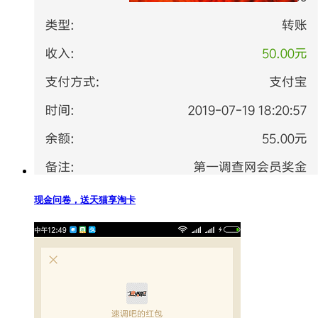
现金问卷，送天猫享淘卡