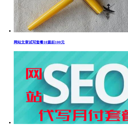
网站文章试写套餐10篇起100元