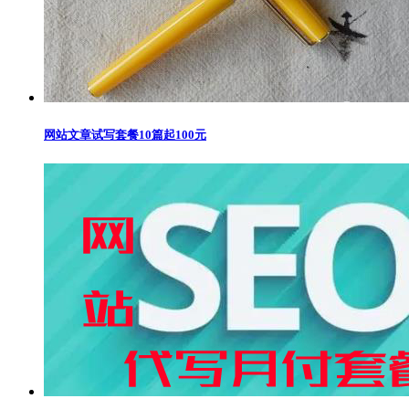
网站文章试写套餐10篇起100元