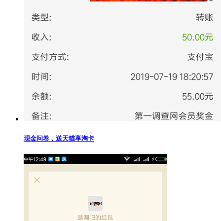
现金问卷，送天猫享淘卡