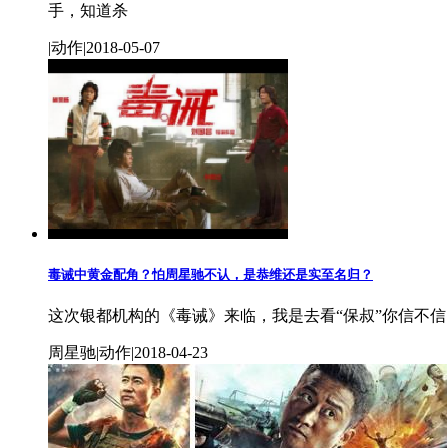
手，知道杀
|动作|2018-05-07
毒诫中黄金配角？怕周星驰不认，是恭维还是实至名归？
这次银都机构的《毒诫》来临，我是去看“保叔”你信不
周星驰|动作|2018-04-23