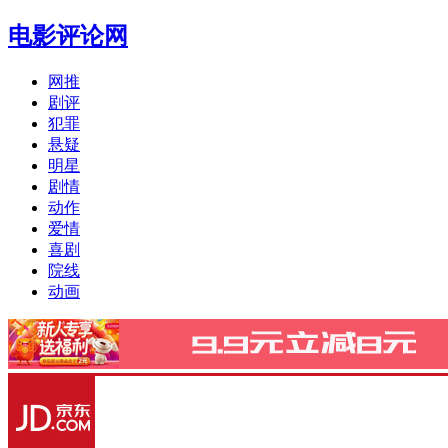
电影评论网
网推
剧评
犯罪
悬疑
明星
剧情
动作
爱情
喜剧
院线
动画