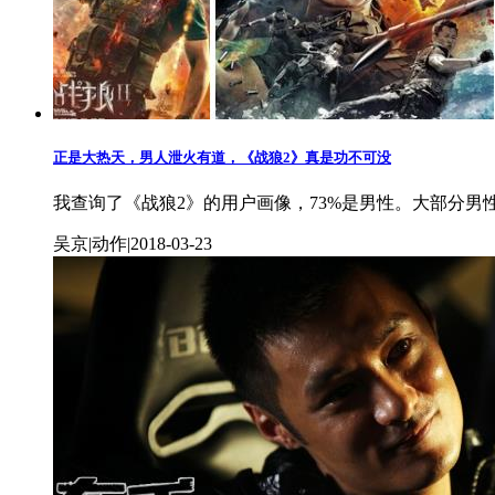
正是大热天，男人泄火有道，《战狼2》真是功不可没
我查询了《战狼2》的用户画像，73%是男性。大部分男
吴京|动作|2018-03-23